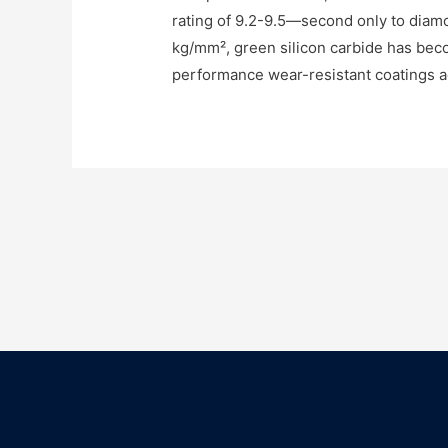
rating of 9.2-9.5—second only to dia
kg/mm², green silicon carbide has be
performance wear-resistant coatings ac