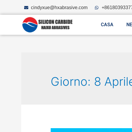
cindyxue@hxabrasive.com
+8618039337
CASA
N
Giorno: 8 Apri