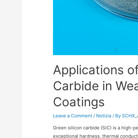
Applications o
Carbide in Wea
Coatings
Leave a Comment
/
Notizia
/ By
SCHX_
Green silicon carbide (SiC) is a high-p
exceptional hardness, thermal conducti