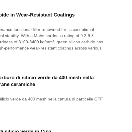
bide in Wear-Resistant Coatings
mance functional filler renowned for its exceptional
al stability. With a Mohs hardness rating of 9.2-9.5—
dness of 3100-3400 kg/mm², green silicon carbide has
h-performance wear-resistant coatings across various
rburo di silicio verde da 400 mesh nella
brane ceramiche
silicio verde da 400 mesh nella cattura di particelle GPF
i silicio verde in Cina