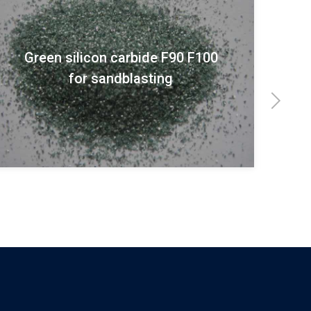
53C 54C 98% Nero SIC Carburo di
silicio nero