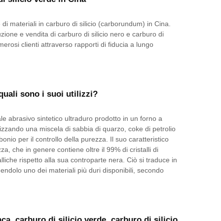
di materiali in carburo di silicio (carborundum) in Cina.
ione e vendita di carburo di silicio nero e carburo di
merosi clienti attraverso rapporti di fiducia a lungo
quali sono i suoi utilizzi?
ale abrasivo sintetico ultraduro prodotto in un forno a
lizzando una miscela di sabbia di quarzo, coke di petrolio
nio per il controllo della purezza. Il suo caratteristico
a, che in genere contiene oltre il 99% di cristalli di
lliche rispetto alla sua controparte nera. Ciò si traduce in
ndendolo uno dei materiali più duri disponibili, secondo
a, carburo di silicio verde, carburo di silicio