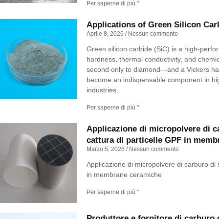
Per saperne di più "
Applications of Green Silicon Car
Aprile 8, 2026
Nessun commento
Green silicon carbide (SiC) is a high-perfor
hardness, thermal conductivity, and chemic
second only to diamond—and a Vickers har
become an indispensable component in hig
industries.
Per saperne di più "
Applicazione di micropolvere di ca
cattura di particelle GPF in mem
Marzo 5, 2026
Nessun commento
Applicazione di micropolvere di carburo di 
in membrane ceramiche
Per saperne di più "
Produttore e fornitore di carburo d