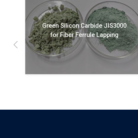
00
Black silicon carbide F90 F100
for sandblasting