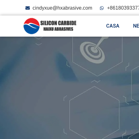
cindyxue@hxabrasive.com
+8618039337
CASA
N