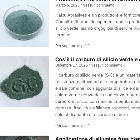
Marzo 5, 2026
Nessun commento
Haixu Abrasives è un produttore e fornitore 
Con oltre 30 anni di esperienza nella produz
silicio verde, siamo orgogliosi di servire nu
termine.
Per saperne di più "
Cos’è il carburo di silicio verde e 
Dicembre 17, 2025
Nessun commento
Il carburo di silicio verde (SiC) è un materi
resistenza elettrica ad alte temperature uti
e sale comune, con aggiunta di silice e carbo
colore verde deriva dalla sua elevata purezz
carburo di silicio, con minime impurità meta
durezza, fragilità e affilatura superiori, re
solo al diamante e al carburo di boro.
Per saperne di più "
Applicazione di allumina fusa bianc